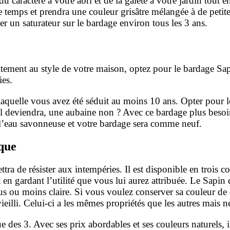
du caractère à votre abri et de la gaieté à votre
jardin tout e
 temps et prendra une couleur grisâtre mélangée à de petit
ser
un saturateur sur le bardage environ tous les 3 ans.
aitement au style de votre maison, optez pour le bardage S
ies.
ur laquelle vous avez été séduit au moins 10
ans. Opter pour l
il deviendra, une aubaine non ? Avec ce bardage plus beso
l’eau savonneuse et votre bardage sera comme neuf.
que
tra de résister aux intempéries. Il
est disponible en trois col
t en gardant l’utilité que vous lui aurez attribuée. Le Sapin
lus ou moins claire. Si vous voulez conserver sa couleur de
ieilli. Celui-ci a les
mêmes propriétés que les autres mais n
ue des 3. Avec ses prix abordables
et ses couleurs naturels, 