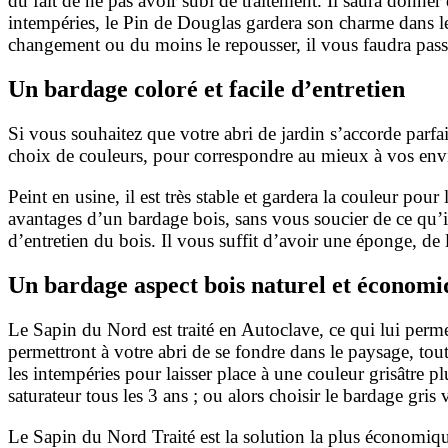
du
fait de ne pas avoir subi de traitement. Il saura donner 
intempéries, le Pin de Douglas
gardera son charme dans le
changement ou du moins le repousser, il vous faudra pas
Un bardage coloré et facile d’entretien
Si vous souhaitez que votre abri de jardin s’accorde parf
choix de couleurs, pour correspondre au mieux à
vos env
Peint en usine, il est très stable et gardera la couleur po
avantages d’un bardage bois,
sans vous soucier de ce qu’
d’entretien du bois. Il vous suffit d’avoir une éponge, de
Un bardage aspect bois naturel et économi
Le Sapin du Nord est traité en Autoclave, ce qui lui permet
permettront à votre
abri de se fondre dans le paysage, tou
les intempéries pour laisser place à une couleur
grisâtre p
saturateur tous les 3 ans ; ou alors choisir le bardage gris v
Le Sapin du Nord Traité est la solution la plus économiq